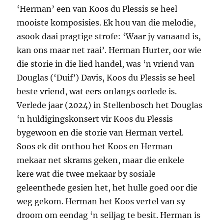
‘Herman’ een van Koos du Plessis se heel
mooiste komposisies. Ek hou van die melodie,
asook daai pragtige strofe: ‘Waar jy vanaand is,
kan ons maar net raai’. Herman Hurter, oor wie
die storie in die lied handel, was ‘n vriend van
Douglas (‘Duif’) Davis, Koos du Plessis se heel
beste vriend, wat eers onlangs oorlede is.
Verlede jaar (2024) in Stellenbosch het Douglas
‘n huldigingskonsert vir Koos du Plessis
bygewoon en die storie van Herman vertel.
Soos ek dit onthou het Koos en Herman
mekaar net skrams geken, maar die enkele
kere wat die twee mekaar by sosiale
geleenthede gesien het, het hulle goed oor die
weg gekom. Herman het Koos vertel van sy
droom om eendag ‘n seiljag te besit. Herman is