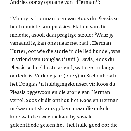
Andries oor sy opname van “Herman”:
“Vir my is ‘Herman’ een van Koos du Plessis se
heel mooiste komposisies. Ek hou van die
melodie, asook daai pragtige strofe: ‘Waar jy
vanaand is, kan ons maar net raai’. Herman
Hurter, oor wie die storie in die lied handel, was
‘n vriend van Douglas (‘Duif’) Davis, Koos du
Plessis se heel beste vriend, wat eers onlangs
oorlede is. Verlede jaar (2024) in Stellenbosch
het Douglas ‘n huldigingskonsert vir Koos du
Plessis bygewoon en die storie van Herman
vertel. Soos ek dit onthou het Koos en Herman
mekaar net skrams geken, maar die enkele
kere wat die twee mekaar by sosiale
geleenthede gesien het, het hulle goed oor die