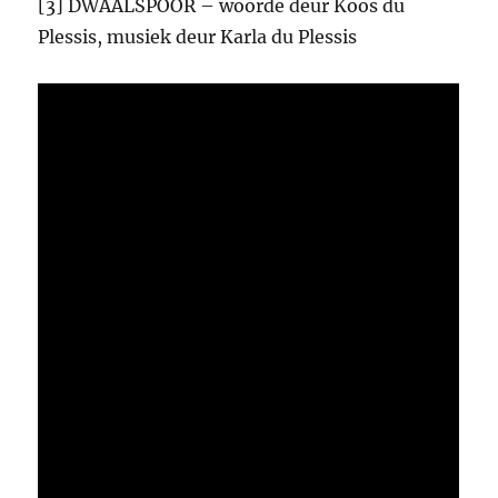
[3] DWAALSPOOR – woorde deur Koos du
Plessis, musiek deur Karla du Plessis