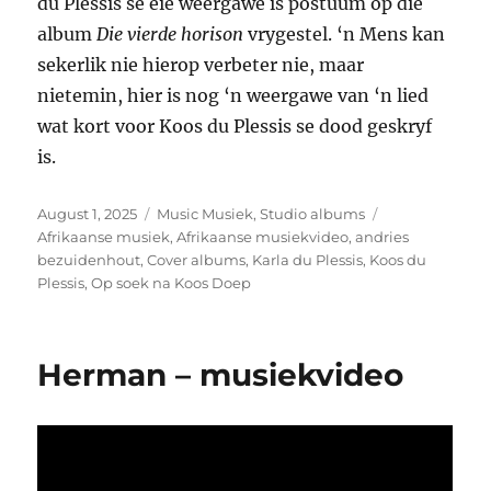
du Plessis se eie weergawe is postuum op die
album
Die vierde horison
vrygestel. ‘n Mens kan
sekerlik nie hierop verbeter nie, maar
nietemin, hier is nog ‘n weergawe van ‘n lied
wat kort voor Koos du Plessis se dood geskryf
is.
Posted
Categories
Tags
August 1, 2025
Music Musiek
,
Studio albums
on
Afrikaanse musiek
,
Afrikaanse musiekvideo
,
andries
bezuidenhout
,
Cover albums
,
Karla du Plessis
,
Koos du
Plessis
,
Op soek na Koos Doep
Herman – musiekvideo