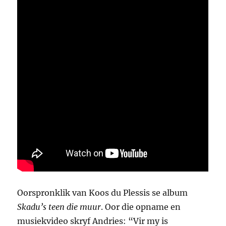
Oorspronklik van Koos du Plessis se album
Skadu’s teen die muur
. Oor die opname en
musiekvideo skryf Andries: “Vir my is