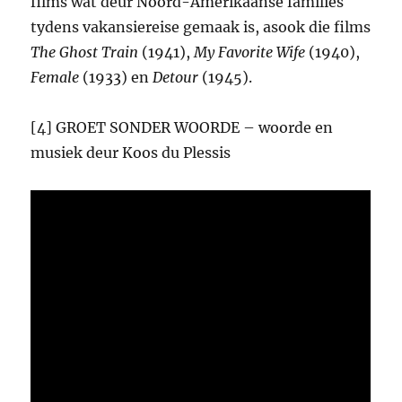
films wat deur Noord-Amerikaanse families
tydens vakansiereise gemaak is, asook die films
The Ghost Train
(1941),
My Favorite Wife
(1940),
Female
(1933) en
Detour
(1945).
[4] GROET SONDER WOORDE – woorde en
musiek deur Koos du Plessis