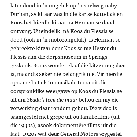
later dood in ‘n ongeluk op ‘n snelweg naby
Durban, sy kitaar was in die kar se kattebak en
Koos het hierdie kitaar na Herman se dood
ontvang. Uiteindelik, ná Koos du Plessis se
dood (ook in ‘n motorongeluk), is Herman se
gebreekte kitaar deur Koos se ma Hester du
Plessis aan die dorpsmuseum in Springs
geskenk. Soms wonder ek of die kitaar nog daar
is, maar dis seker nie belangrik nie. Vir hierdie
opname het ek ‘n musikale tema uit die
oorspronklike weergawe op Koos du Plessis se
album
Skadu’s teen die muur
behou en my eie
verwerking daar rondom gebou. Die video is
saamgestel met grepe uit ou familiefilms (uit
die 1930s), asook dokumentêre films uit die
laat-1920s wat deur General Motors vrygestel