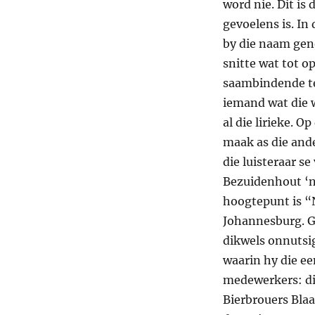
word nie. Dit is
gevoelens is. In
by die naam geno
snitte wat tot op
saambindende te
iemand wat die wê
al die lirieke. 
maak as die ande
die luisteraar s
Bezuidenhout ‘n 
hoogtepunt is “
Johannesburg. Ge
dikwels onnutsig
waarin hy die ee
medewerkers: di
Bierbrouers Blaa