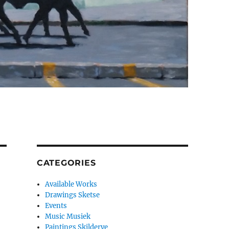
CATEGORIES
Available Works
Drawings Sketse
Events
Music Musiek
Paintings Skilderye