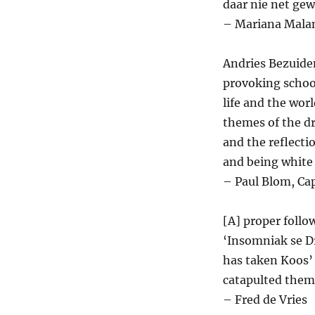
daar nie net ge
– Mariana Malan
Andries Bezuide
provoking schoo
life and the worl
themes of the d
and the reflecti
and being white 
– Paul Blom, Ca
[A] proper foll
‘Insomniak se D
has taken Koos’ 
catapulted them
– Fred de Vries