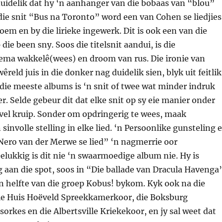
 duidelik dat hy ‘n aanhanger van die bobaas van “blou”
 die snit “Bus na Toronto” word een van Cohen se liedjies
em en by die lirieke ingewerk. Dit is ook een van die
 die been sny. Soos die titelsnit aandui, is die
ma wakkelê(wees) en droom van rus. Die ironie van
reld juis in die donker nag duidelik sien, blyk uit feitlik
Op die meeste albums is ‘n snit of twee wat minder indruk
r. Selde gebeur dit dat elke snit op sy eie manier onder
e vel kruip. Sonder om opdringerig te wees, maak
sinvolle stelling in elke lied. ‘n Persoonlike gunsteling 
Nero van der Merwe se lied” ‘n nagmerrie oor
lukkig is dit nie ‘n swaarmoedige album nie. Hy is
 aan die spot, soos in “Die ballade van Dracula Havenga
n helfte van die groep Kobus! bykom. Kyk ook na die
e Huis Hoëveld Spreekkamerkoor, die Boksburg
sorkes en die Albertsville Kriekekoor, en jy sal weet dat