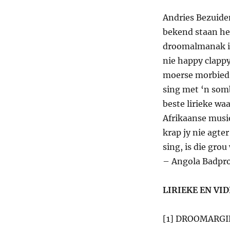
Andries Bezuide
bekend staan he
droomalmanak is
nie happy clappy
moerse morbied 
sing met ‘n somb
beste lirieke waa
Afrikaanse musie
krap jy nie agte
sing, is die gro
– Angola Badpro
LIRIEKE EN VID
[1] DROOMARGI