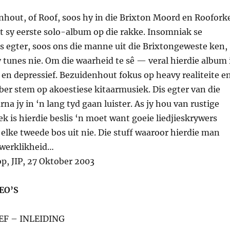
nhout, of Roof, soos hy in die Brixton Moord en Roofork
t sy eerste solo-album op die rakke. Insomniak se
 egter, soos ons die manne uit die Brixtongeweste ken,
 tunes nie. Om die waarheid te sê — veral hierdie album 
en depressief. Bezuidenhout fokus op heavy realiteite e
er stem op akoestiese kitaarmusiek. Dis egter van die
rna jy in ‘n lang tyd gaan luister. As jy hou van rustige
k is hierdie beslis ‘n moet want goeie liedjieskrywers
r elke tweede bos uit nie. Die stuff waaroor hierdie man
u werklikheid…
p, JIP, 27 Oktober 2003
EO’S
EF – INLEIDING