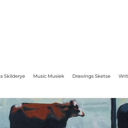
s Skilderye
Music Musiek
Drawings Sketse
Writ