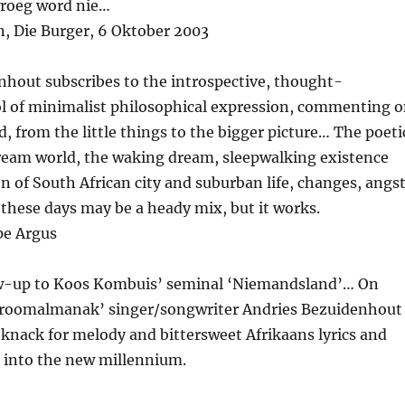
wroeg word nie…
, Die Burger, 6 Oktober 2003
nhout subscribes to the introspective, thought-
l of minimalist philosophical expression, commenting 
d, from the little things to the bigger picture… The poeti
ream world, the waking dream, sleepwalking existence
on of South African city and suburban life, changes, angs
these days may be a heady mix, but it works.
pe Argus
ow-up to Koos Kombuis’ seminal ‘Niemandsland’… On
roomalmanak’ singer/songwriter Andries Bezuidenhout
knack for melody and bittersweet Afrikaans lyrics and
 into the new millennium.