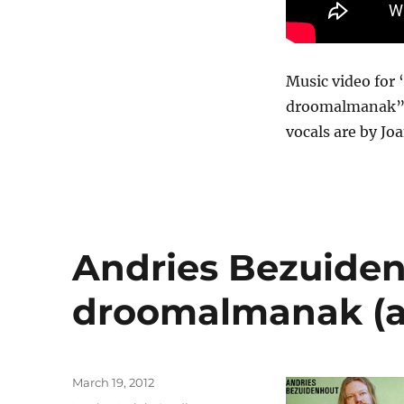
Music video for
droomalmanak” [
vocals are by Jo
Andries Bezuiden
droomalmanak (
Posted
March 19, 2012
on