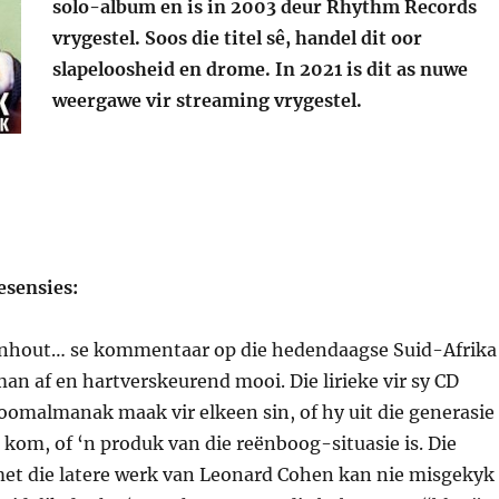
solo-album en is in 2003 deur Rhythm Records
vrygestel. Soos die titel s
ê, handel dit oor
slapeloosheid en drome. In 2021 is dit as nuwe
weergawe vir streaming vrygestel.
resensies:
enhout… se kommentaar op die hedendaagse Suid-Afrika
 man af en hartverskeurend mooi. Die lirieke vir sy CD
oomalmanak maak vir elkeen sin, of hy uit die generasie
 kom, of ‘n produk van die reënboog-situasie is. Die
t die latere werk van Leonard Cohen kan nie misgekyk