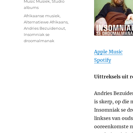
Categories
Music Musiek
,
Studio
albums
Tags
Afrikaanse musiek
,
Alternatiewe Afrikaans
,
Andries Bezuidenout
,
Insomniak se
droomalmanak
Apple Music
Spotify
Uittreksels uit 
Andries Bezuid
is skerp, op die
Insomniak se dr
linkses van ouds
ooreenkomste me