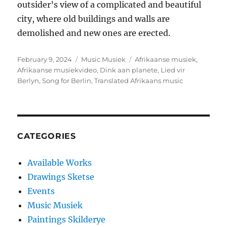
outsider’s view of a complicated and beautiful
city, where old buildings and walls are
demolished and new ones are erected.
Posted
Categories
Tags
February 9, 2024
Music Musiek
Afrikaanse musiek
,
on
Afrikaanse musiekvideo
,
Dink aan planete
,
Lied vir
Berlyn
,
Song for Berlin
,
Translated Afrikaans music
CATEGORIES
Available Works
Drawings Sketse
Events
Music Musiek
Paintings Skilderye