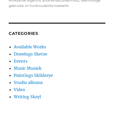
on
Afrikaanse digkuns
,
andries bezuidenhout
,
veelvuldige
gebruike vir huishoudelike toestelle
CATEGORIES
Available Works
Drawings Sketse
Events
Music Musiek
Paintings Skilderye
Studio albums
Video
Writing Skryf