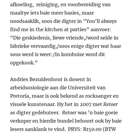
afkoeling, reiniging, en voorbereiding van
maaltye iets baie meer basies, maar
noodsaaklik, soos die digter in “You’ll always
find me in the kitchen at parties” aanvoer:
“Die geskiedenis, liewe vriende,/word selde in
fabrieke vervaardig,/soos enige digter wat haar
sous werd is weet:/In kombuise word dit
opgekook.”
Andries Bezuidenhout is dosent in
arbeidsosiologie aan die Universiteit van
Pretoria, maar is ook bekend as rocksanger en
visuele kunstenaar. Hy het in 2007 met
Retoer
as digter gedebuteer.
Retoer
was ’n baie goeie
verkoper en hierdie bundel behoort ook by baie
lesers aanklank te vind. PRYS: R150.00 (BTW