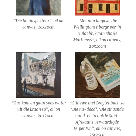
“Die bouinspekteur”, oil on
“Met min bagasie die
canvas, 20x20cm
Wellingtonse berge oor: ‘n
Huldeblyk aan Sharle
Matthews”, oil on canvas,
20x20cm
“Ons kom en gaan soos water
“Stillewe met Breytenbach se
uit die kraan so”, oil on
‘Die na-dood’, ‘Die singende
canvas, 20x20cm
hand’ en ‘n bottle Suid-
Afrikaans vervaardigde
terpentyn”, oil on canvas,
25x25cm