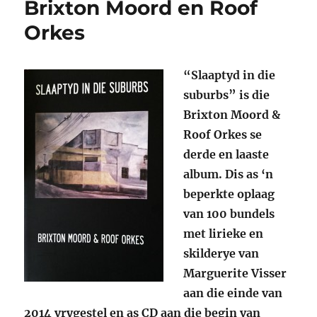
Brixton Moord en Roof
Orkes
“Slaaptyd in die
suburbs” is die
Brixton Moord &
Roof Orkes se
derde en laaste
album. Dis as ‘n
beperkte oplaag
van 100 bundels
met lirieke en
skilderye van
Marguerite Visser
aan die einde van
2014 vrygestel en as CD aan die begin van