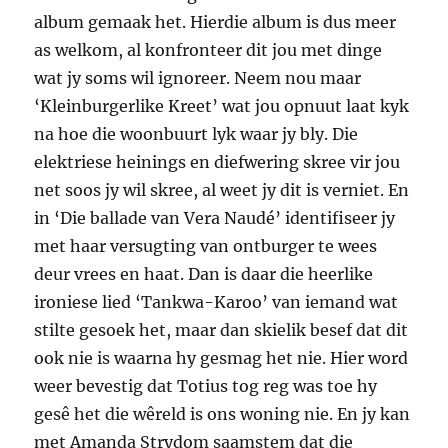
album gemaak het. Hierdie album is dus meer
as welkom, al konfronteer dit jou met dinge
wat jy soms wil ignoreer. Neem nou maar
‘Klein­burgerlike Kreet’ wat jou opnuut laat kyk
na hoe die woonbuurt lyk waar jy bly. Die
elektriese heinings en diefwering skree vir jou
net soos jy wil skree, al weet jy dit is verniet. En
in ‘Die ballade van Vera Naudé’ identifiseer jy
met haar versugting van ontburger te wees
deur vrees en haat. Dan is daar die heerlike
ironiese lied ‘Tankwa-Karoo’ van iemand wat
stilte gesoek het, maar dan skielik besef dat dit
ook nie is waarna hy gesmag het nie. Hier word
weer bevestig dat Totius tog reg was toe hy
gesê het die wêreld is ons woning nie. En jy kan
met Amanda Strydom saamstem dat die