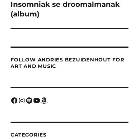
post:
Insomniak se droomalmanak
(album)
FOLLOW ANDRIES BEZUIDENHOUT FOR
ART AND MUSIC
Facebook
Instagram
Spotify
YouTube
Amazon
CATEGORIES