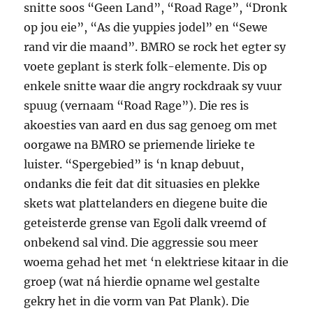
snitte soos “Geen Land”, “Road Rage”, “Dronk
op jou eie”, “As die yuppies jodel” en “Sewe
rand vir die maand”. BMRO se rock het egter sy
voete geplant is sterk folk-elemente. Dis op
enkele snitte waar die angry rockdraak sy vuur
spuug (vernaam “Road Rage”). Die res is
akoesties van aard en dus sag genoeg om met
oorgawe na BMRO se priemende lirieke te
luister. “Spergebied” is ‘n knap debuut,
ondanks die feit dat dit situasies en plekke
skets wat plattelanders en diegene buite die
geteisterde grense van Egoli dalk vreemd of
onbekend sal vind. Die aggressie sou meer
woema gehad het met ‘n elektriese kitaar in die
groep (wat ná hierdie opname wel gestalte
gekry het in die vorm van Pat Plank). Die