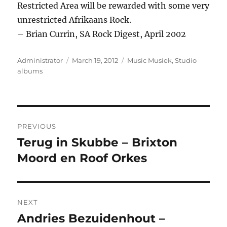
Restricted Area will be rewarded with some very
unrestricted Afrikaans Rock.
– Brian Currin, SA Rock Digest, April 2002
Author
Posted
Categories
Administrator
March 19, 2012
Music Musiek
,
Studio
on
albums
Post
PREVIOUS
navigation
Terug in Skubbe – Brixton
Previous
post:
Moord en Roof Orkes
NEXT
Andries Bezuidenhout –
Next