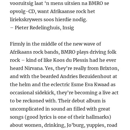
vooruitsig laat ‘n mens uitsien na BMRO se
opvolg-CD, want Afrikaanse rock het
liriekskrywers soos hierdie nodig.
– Pieter Redelinghuis, Insig
Firmly in the middle of the new wave of
Afrikaans rock bands, BMRO plays driving folk
rock – kind of like Koos du Plessis had he ever
heard Nirvana. Yes, they’re really from Brixton,
and with the bearded Andries Bezuidenhout at
the helm and the eclectric Esme Eva Kwaad as
occasional sidekick, they’re becoming a live act
to be reckoned with. Their debut album is
uncomplicated in sound an filled with great
songs (good lyrics is one of their hallmarks)
about women, drinking, Jo’burg, yuppies, road