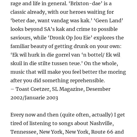
rage and life in general. ‘Brixton-dae’ is a
classic already, with our heroes waiting for
‘beter dae, want vandag was kak.’ ‘Geen Land’
looks beyond SA’s kak and crime to possible
saviours, while ‘Dronk Op Jou Eie’ explores the
familiar beauty of getting drunk on your own:
‘Ek wil hurk in die gorrel van ‘n bottel/ Ek wil
skuil in die stilte tussen teue.’ On the whole,
music that will make you feel better the moring
after you did something reprehensible.
– Toast Coetzer, SL Magazine, Desember
2002/Januarie 2003
Every now and then (quite often, actually) I get
tired of listening to songs about Nashville,
Tennessee, New York, New York, Route 66 and