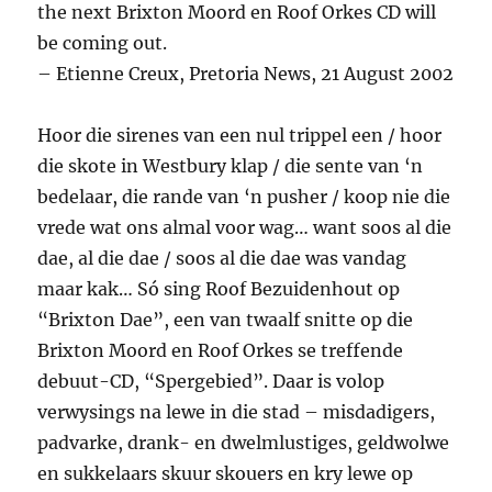
the next Brixton Moord en Roof Orkes CD will
be coming out.
– Etienne Creux, Pretoria News, 21 August 2002
Hoor die sirenes van een nul trippel een / hoor
die skote in Westbury klap / die sente van ‘n
bedelaar, die rande van ‘n pusher / koop nie die
vrede wat ons almal voor wag… want soos al die
dae, al die dae / soos al die dae was vandag
maar kak… Só sing Roof Bezuidenhout op
“Brixton Dae”, een van twaalf snitte op die
Brixton Moord en Roof Orkes se treffende
debuut-CD, “Spergebied”. Daar is volop
verwysings na lewe in die stad – misdadigers,
padvarke, drank- en dwelmlustiges, geldwolwe
en sukkelaars skuur skouers en kry lewe op