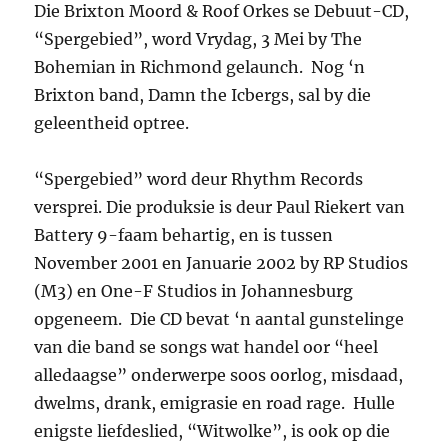
Die Brixton Moord & Roof Orkes se Debuut-CD,
“Spergebied”, word Vrydag, 3 Mei by The
Bohemian in Richmond gelaunch. Nog ‘n
Brixton band, Damn the Icbergs, sal by die
geleentheid optree.
“Spergebied” word deur Rhythm Records
versprei. Die produksie is deur Paul Riekert van
Battery 9-faam behartig, en is tussen
November 2001 en Januarie 2002 by RP Studios
(M3) en One-F Studios in Johannesburg
opgeneem. Die CD bevat ‘n aantal gunstelinge
van die band se songs wat handel oor “heel
alledaagse” onderwerpe soos oorlog, misdaad,
dwelms, drank, emigrasie en road rage. Hulle
enigste liefdeslied, “Witwolke”, is ook op die